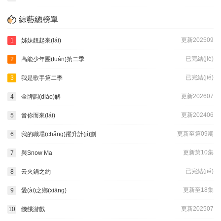
綜藝總榜單
更新202509
1
姊妹靚起來(lái)
已完結(jié)
2
高能少年團(tuán)第二季
已完結(jié)
3
我是歌手第二季
更新202607
4
金牌調(diào)解
更新202406
5
音你而來(lái)
更新至第09期
6
我的職場(chǎng)躍升計(jì)劃
更新第10集
7
與Snow Ma
已完結(jié)
8
云火鍋之約
更新至18集
9
愛(ài)之鄉(xiāng)
更新202507
10
饑餓游戲