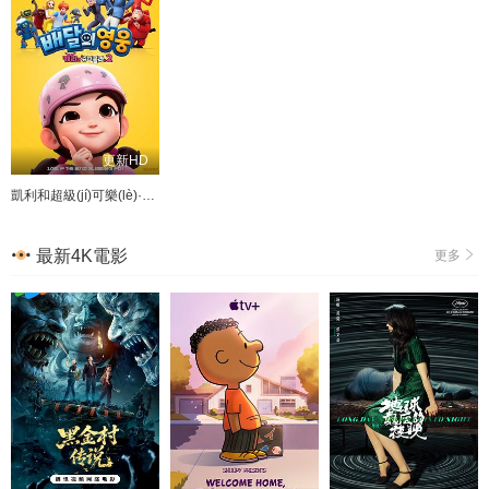
更新HD
凱利和超級(jí)可樂(lè)·速遞英雄
最新4K電影
更多