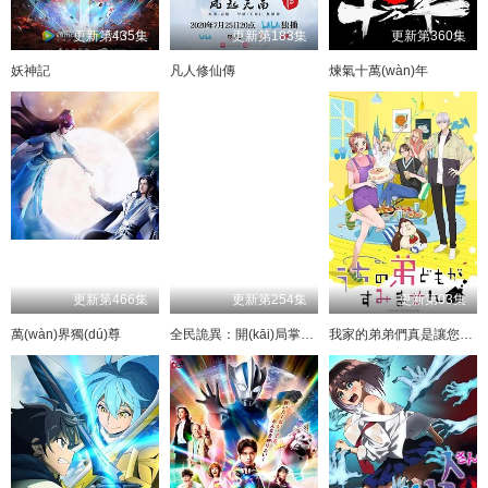
更新第435集
更新第183集
更新第360集
妖神記
凡人修仙傳
煉氣十萬(wàn)年
更新第466集
更新第254集
更新第03集
萬(wàn)界獨(dú)尊
全民詭異：開(kāi)局掌握零元購(gòu)·動(dòng)態(tài)漫畫(huà)
我家的弟弟們真是讓您費(fèi)心了