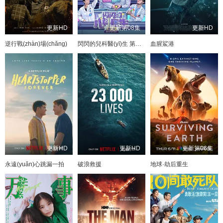
更新HD
更新第08集
更新HD
逆行戰(zhàn)場(chǎng)
閃閃的兒科醫(yī)生 第四季
血腥鯊港
更新HD
更新HD
更新第06集
永遠(yuǎn)心跳漏一拍
破浪救援
地球·劫后重生