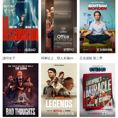
更新HD
更新HD
更新第08集
謎印女子
同事以上，戀人未滿(mǎn)
正念謀殺 第二季
更新第06集
更新第06集
更新HD