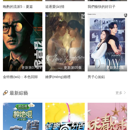
晚酌的流派5：夏篇
追逐愛(ài)情
我們愉快的好日子
更新第07集
更新第05集
更新第21集
金特務(wù)：本色回歸
繪夢(mèng)婚禮
男子心如鉆
最新綜藝
更多