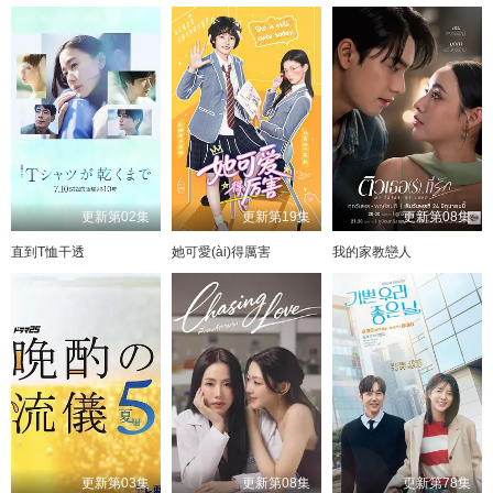
更新第02集
更新第19集
更新第08集
直到T恤干透
她可愛(ài)得厲害
我的家教戀人
更新第03集
更新第08集
更新第78集