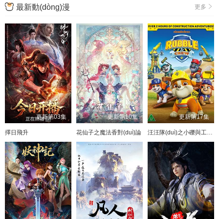
最新動(dòng)漫
更多
更新第03集
更新第10集
更新第17集
擇日飛升
花仙子之魔法香對(duì)論
汪汪隊(duì)之小礫與工程家族 第三季