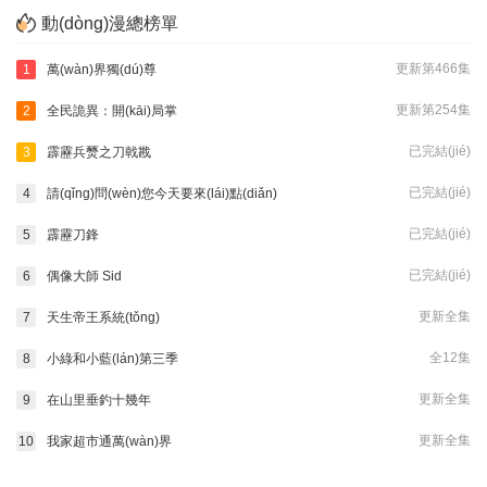
動(dòng)漫總榜單
更新第466集
1
萬(wàn)界獨(dú)尊
更新第254集
2
全民詭異：開(kāi)局掌
已完結(jié)
3
霹靂兵燹之刀戟戡
已完結(jié)
4
請(qǐng)問(wèn)您今天要來(lái)點(diǎn)
已完結(jié)
5
霹靂刀鋒
已完結(jié)
6
偶像大師 Sid
更新全集
7
天生帝王系統(tǒng)
全12集
8
小綠和小藍(lán)第三季
更新全集
9
在山里垂釣十幾年
更新全集
10
我家超市通萬(wàn)界