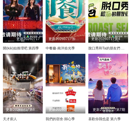
更新20260717
更新20260717加更版
更新20260717第4期上
開(kāi)始推理吧 第四季
中餐廳·南洋拾光季
脫口秀和Ta的朋友們 第三季
更新20260717第6期加更
更新20260717張凌赫化身攝影師乓
更新20260717第7期
天才廚人
我們的宿舍·歸心季
喜歡你我也是 第六季